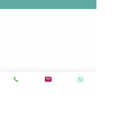
Contacto
Dirección: 1912 La Brisa Drive Bryan, Texas
77807, EE. UU.
Teléfono: +1
979 485 1776
WhatsApp: +90 533 634 95 15
Correo electrónico: contact@mavitours.com
Menú
Hogar
PRP/Exosoma/SVF
Terapia con células madre
Testimonios